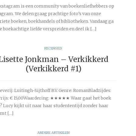
stagram is een community van boekenliefhebbers op
agram. We delen graag prachtige foto’s van onze
riete boeken, boekhandels of bibliotheken. Vandaag ga
ie boekachtige liefde verspreiden en deel ik […]
RECENSIES
Lisette Jonkman – Verkikkerd
(Verkikkerd #1)
everij: Luitingh-Sijthoff B.V. Genre: RomanBladzijdes:
rijs: € 15,00Waardering: ★★★★★ Waar gaat het boek
? Lucy kijkt uit naar haar studententijd zonder haar
omt […]
ANDERE ARTIKELEN