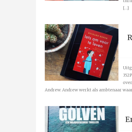
thri
[…]
R
Uitg
352P
over
Andrew. Andrew werkt als ambtenaar waar 
E