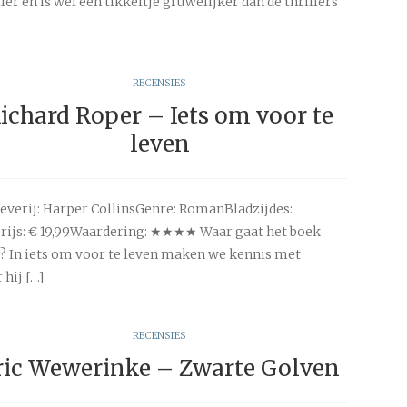
ller en is wel een tikkeltje gruwelijker dan de thrillers
RECENSIES
ichard Roper – Iets om voor te
leven
everij: Harper CollinsGenre: RomanBladzijdes:
rijs: € 19,99Waardering: ★★★★ Waar gaat het boek
? In iets om voor te leven maken we kennis met
hij […]
RECENSIES
ric Wewerinke – Zwarte Golven