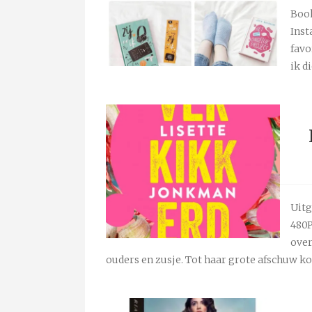
Book
Inst
favo
ik d
Uitg
480P
over
ouders en zusje. Tot haar grote afschuw k