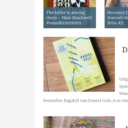
The killer is among
Recensie
them – Nate Blackwell
Hannah Gr
#murdermystery
Hills #1)
D
Uitg
Span
Waar
bestseller Ragdoll van Daniel Cole, is er ee