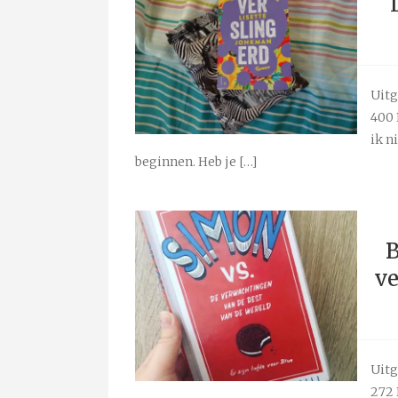
Uitg
400 
ik n
beginnen. Heb je […]
B
ve
Uitg
272 