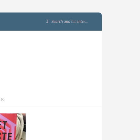
Search
for:
JK