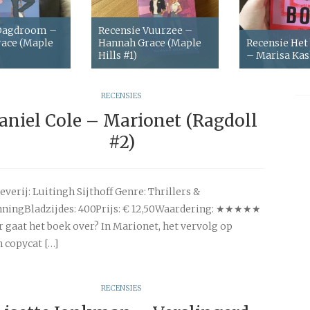
 Dagdroom –
Recensie Vuurzee –
ace (Maple
Hannah Grace (Maple
Recensie Het
Hills #1)
– Marisa Ka
RECENSIES
aniel Cole – Marionet (Ragdoll
#2)
everij: Luitingh Sijthoff Genre: Thrillers &
ningBladzijdes: 400Prijs: € 12,50Waardering: ★★★★★
 gaat het boek over? In Marionet, het vervolg op
n copycat […]
RECENSIES