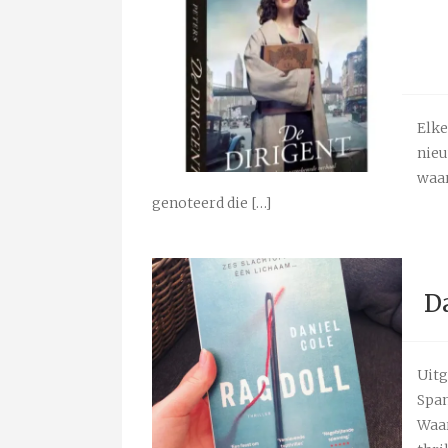
Elke
nieu
waar
genoteerd die […]
Da
Uitg
Span
Waar