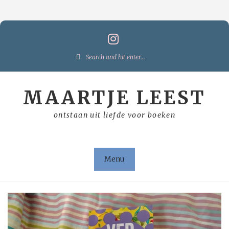
Skip
to
content
Search
for:
MAARTJE LEEST
ontstaan uit liefde voor boeken
Menu