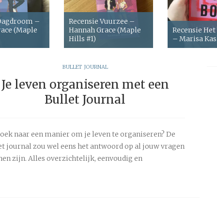
 Dagdroom –
Recensie Vuurzee –
ace (Maple
Hannah Grace (Maple
Recensie Het
Hills #1)
– Marisa Ka
BULLET JOURNAL
Je leven organiseren met een
Bullet Journal
oek naar een manier om je leven te organiseren? De
et journal zou wel eens het antwoord op al jouw vragen
en zijn. Alles overzichtelijk, eenvoudig en