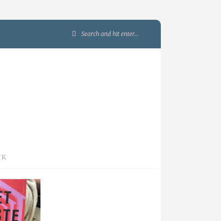
Search
for:
JK