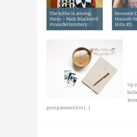
The killer is among
Recensie
them – Nate Blackwell
Hannah Gr
#murdermystery
Hills #1)
Op z
bull
kunn
georganiseerd in […]