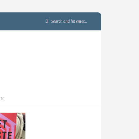
Search
for:
JK