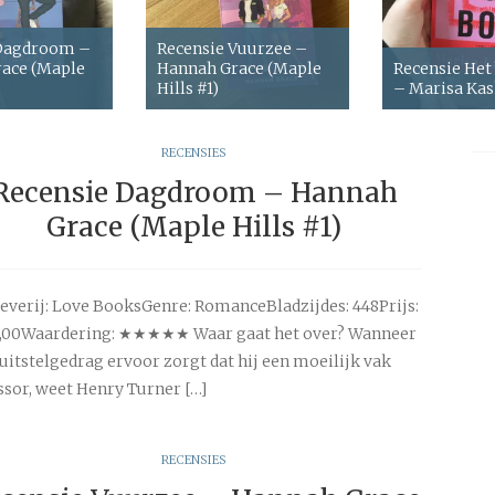
 Dagdroom –
Recensie Vuurzee –
ace (Maple
Hannah Grace (Maple
Recensie Het
Hills #1)
– Marisa Ka
RECENSIES
Recensie Dagdroom – Hannah
Grace (Maple Hills #1)
everij: Love BooksGenre: RomanceBladzijdes: 448Prijs:
0,00Waardering: ★★★★★ Waar gaat het over? Wanneer
 uitstelgedrag ervoor zorgt dat hij een moeilijk vak
ssor, weet Henry Turner […]
RECENSIES