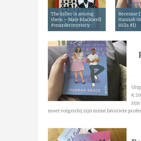
The killer is among
Recensie
them – Nate Blackwell
Hannah Gr
#murdermystery
Hills #1)
Uitg
€ 2
zijn
moet volgen bij zijn minst favoriete profe