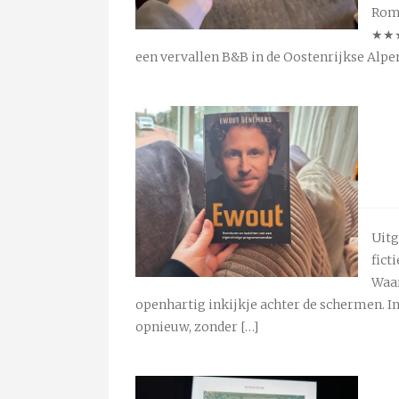
Roma
★★★
een vervallen B&B in de Oostenrijkse Alpen
Uitg
fict
Waar
openhartig inkijkje achter de schermen. 
opnieuw, zonder […]