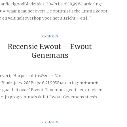
n/feelgoodBladzijdes: 304Prijs: € 18,99Waardering:
★ Waar gaat het over? De optimistische Emma koopt
 en valt halsoverkop voor het uitzicht – en […]
RECENSIES
Recensie Ewout – Ewout
Genemans
everij: HarpercollinsGenre: Non-
ieBladzijdes: 288Prijs: € 21,99Waardering: ★★★★★
 gaat het over? Ewout Genemans geeft een uniek en
In zijn programma’s duikt Ewout Genemans steeds
RECENSIES