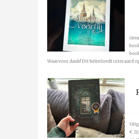
Genr
boo
book
Waarvoor dank! Dit beïnvloedt uiteraard o
Uitg
€ 21