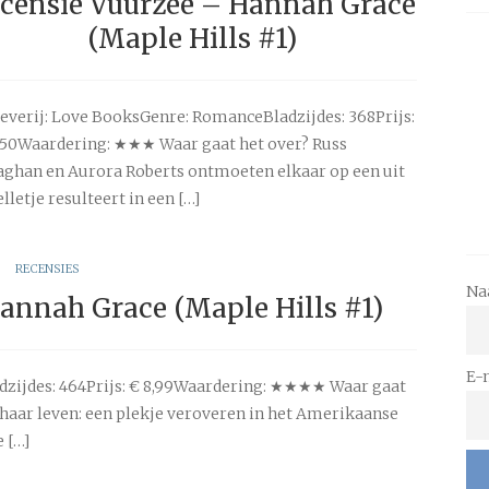
censie Vuurzee – Hannah Grace
(Maple Hills #1)
everij: Love BooksGenre: RomanceBladzijdes: 368Prijs:
,50Waardering: ★★★ Waar gaat het over? Russ
aghan en Aurora Roberts ontmoeten elkaar op een uit
letje resulteert in een […]
RECENSIES
Na
Hannah Grace (Maple Hills #1)
E-
dzijdes: 464Prijs: € 8,99Waardering: ★★★★ Waar gaat
n haar leven: een plekje veroveren in het Amerikaanse
 […]