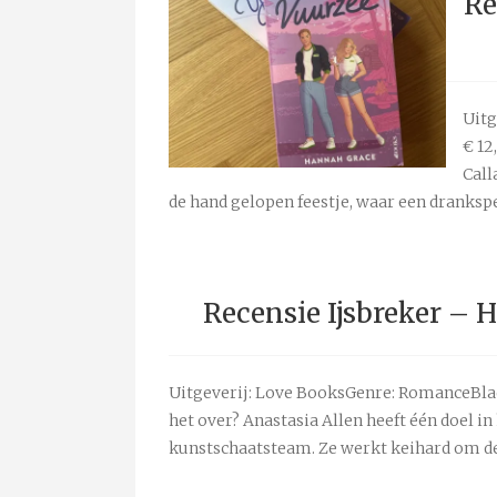
Re
Uitg
€ 12
Call
de hand gelopen feestje, waar een drankspel
Recensie Ijsbreker – 
Uitgeverij: Love BooksGenre: RomanceBla
het over? Anastasia Allen heeft één doel i
kunstschaatsteam. Ze werkt keihard om de