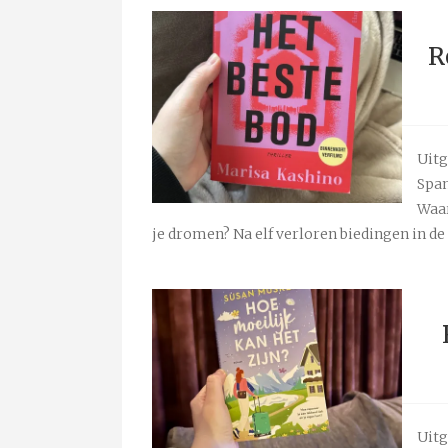
R
Uitg
Span
Waar
je dromen? Na elf verloren biedingen in de 
Uitg