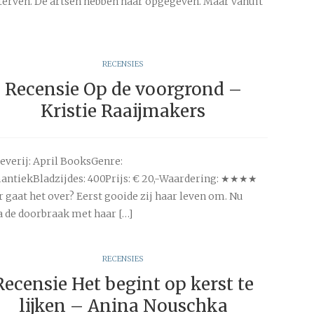
terven. De artsen hebben haar opgegeven. Maar vanuit
RECENSIES
Recensie Op de voorgrond –
Kristie Raaijmakers
everij: April BooksGenre:
ntiekBladzijdes: 400Prijs: € 20,-Waardering: ★★★★
 gaat het over? Eerst gooide zij haar leven om. Nu
a de doorbraak met haar […]
RECENSIES
Recensie Het begint op kerst te
lijken – Anina Nouschka