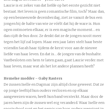
Laurie is er zeker van dat liefde op het eerste gezicht niet
bestaat. Het leven is geen romantische film, toch? Maar dan,
op een besneeuwde decemberdag, ziet ze vanuit de bus een
jongen bij de halte van wie ze vóélt dat hij de ware is. Hun
ogen ontmoeten elkaar, er is een magische moment… en
dan rijdt de bus door. Ze denkt dat ze de jongen nooit meer
tegen het lijf zal lopen. Maar een jaar later stelt haar beste
vriendin Sarah haar tijdens de kerst voor aan de nieuwe
liefde van haar leven. En dat is… de jongen van de bushalte.
Vastbesloten om hem te laten gaan, gaat Laurie verder met
haar leven, maar wat als het lot andere plannen heeft?
Hemelse modder – Gaby Rasters
De zussen Iselle en Dagmar zijn altijd close geweest. Dat ze
op jonge leeftijd hun ouders verloren en op elkaar
aangewezen waren, heeft hun band versterkt. Maar door de
jaren heen zijn de zussen wel erg veranderd. Waar Iselle een
sportschool runt en het gemis van haar ouders wegstopt in