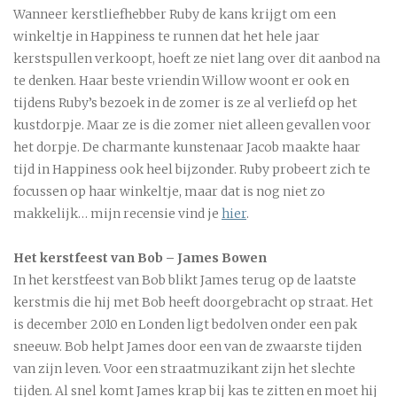
Wanneer kerstliefhebber Ruby de kans krijgt om een
winkeltje in Happiness te runnen dat het hele jaar
kerstspullen verkoopt, hoeft ze niet lang over dit aanbod na
te denken. Haar beste vriendin Willow woont er ook en
tijdens Ruby’s bezoek in de zomer is ze al verliefd op het
kustdorpje. Maar ze is die zomer niet alleen gevallen voor
het dorpje. De charmante kunstenaar Jacob maakte haar
tijd in Happiness ook heel bijzonder. Ruby probeert zich te
focussen op haar winkeltje, maar dat is nog niet zo
makkelijk… mijn recensie vind je
hier
.
Het kerstfeest van Bob – James Bowen
In het kerstfeest van Bob blikt James terug op de laatste
kerstmis die hij met Bob heeft doorgebracht op straat. Het
is december 2010 en Londen ligt bedolven onder een pak
sneeuw. Bob helpt James door een van de zwaarste tijden
van zijn leven. Voor een straatmuzikant zijn het slechte
tijden. Al snel komt James krap bij kas te zitten en moet hij