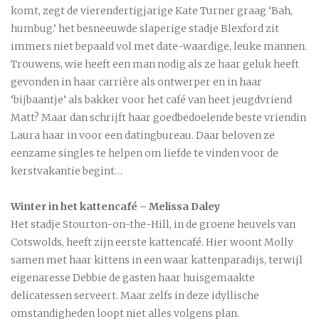
komt, zegt de vierendertigjarige Kate Turner graag ‘Bah,
humbug.’ het besneeuwde slaperige stadje Blexford zit
immers niet bepaald vol met date-waardige, leuke mannen.
Trouwens, wie heeft een man nodig als ze haar geluk heeft
gevonden in haar carrière als ontwerper en in haar
‘bijbaantje’ als bakker voor het café van heet jeugdvriend
Matt? Maar dan schrijft haar goedbedoelende beste vriendin
Laura haar in voor een datingbureau. Daar beloven ze
eenzame singles te helpen om liefde te vinden voor de
kerstvakantie begint…
Winter in het kattencafé – Melissa Daley
Het stadje Stourton-on-the-Hill, in de groene heuvels van
Cotswolds, heeft zijn eerste kattencafé. Hier woont Molly
samen met haar kittens in een waar kattenparadijs, terwijl
eigenaresse Debbie de gasten haar huisgemaakte
delicatessen serveert. Maar zelfs in deze idyllische
omstandigheden loopt niet alles volgens plan.