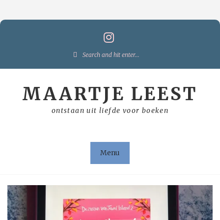
Skip
to
content
Search
for:
MAARTJE LEEST
ontstaan uit liefde voor boeken
Menu