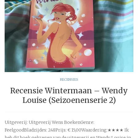
RECENSIES
Recensie Wintermaan – Wendy
Louise (Seizoenenserie 2)
Uitgeverij: Uitgeverij Wens BoekenGenre:
FeelgoodBladzijdes: 248Prijs: € 15,00Waardering:★★★★ Ik
heb dit boek gekregen van de uitgeverij en Wendy Louise in