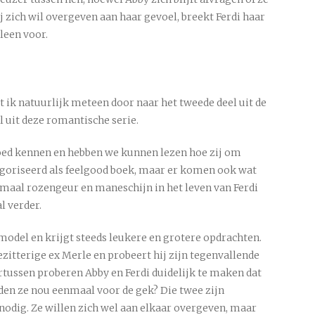
zij zich wil overgeven aan haar gevoel, breekt Ferdi haar
leen voor.
 ik natuurlijk meteen door naar het tweede deel uit de
l uit deze romantische serie.
 goed kennen en hebben we kunnen lezen hoe zij om
egoriseerd als feelgood boek, maar er komen ook wat
lemaal rozengeur en maneschijn in het leven van Ferdi
l verder.
odel en krijgt steeds leukere en grotere opdrachten.
ezitterige ex Merle en probeert hij zijn tegenvallende
rtussen proberen Abby en Ferdi duidelijk te maken dat
den ze nou eenmaal voor de gek? Die twee zijn
nodig. Ze willen zich wel aan elkaar overgeven, maar