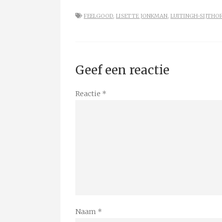
FEELGOOD
,
LISETTE JONKMAN
,
LUITINGH-SIJTHO
Geef een reactie
Reactie
*
Naam
*