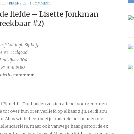
022
•
RECENSIES
•
1 COMMENT
e liefde – Lisette Jonkman
reekbaar #2)
rij: Luitingh-Sijthoff
enre: Feelgood
Bladzijdes:
304
Prijs: € 19,80
rdering:★★★★★
et Benefits. Dat hadden ze zich allebei voorgenomen,
tot over hun oren verliefd op elkaar zijn. Ferdi zou
ar Abby wil het een beetje onder de pet houden niet
ellencarrière, maar ook vanwege haar gestoorde ex
uzer tussen hen, hoewel Abby zich blijft afvragen of ze