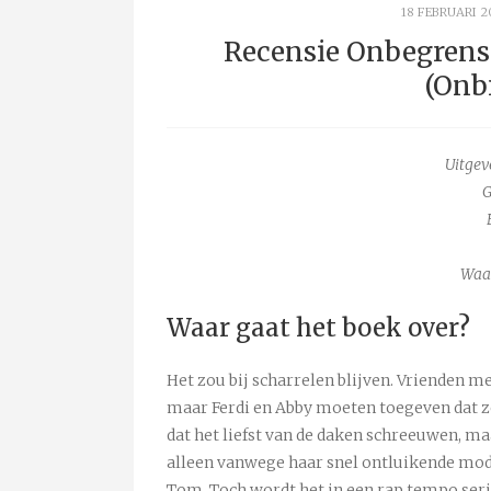
18 FEBRUARI 2
Recensie Onbegrensd
(Onb
Uitgeve
G
Waa
Waar gaat het boek over?
Het zou bij scharrelen blijven. Vrienden m
maar Ferdi en Abby moeten toegeven dat ze 
dat het liefst van de daken schreeuwen, ma
alleen vanwege haar snel ontluikende mod
Tom. Toch wordt het in een rap tempo serie