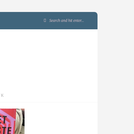
Search
for:
JK