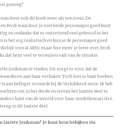
 wel genoeg?
man leest ook dit boek weer als een trein. De
 en Ferdi waardoor je met beide personages goed kunt
rettig en ondanks dat er ontzettend veel gebeurd in het
n is het erg realistisch en kun je de personages goed
vankelijk vooral Abby, maar hoe meer je leest over Ferdi
s dat hem veel te verwijten valt van de situatie.
ette Jonkman te vinden. Dit zorgt er voor dat de
k waarderen aan haar verhalen. Toch lees je haar boeken
 traan heftiger ervaarde bij de Verkikkerd-serie. Ik heb
achten om in het derde en tevens het laatste deel te
e andere kant van de wereld voor haar modellencarrière.
erug in dit laatste deel.
n Lisette Jonkman? Je kunt hem bekijken via