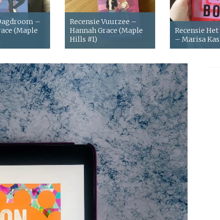
 Dagdroom –
Recensie Vuurzee –
ace (Maple
Hannah Grace (Maple
Recensie Het
Hills #1)
– Marisa Ka