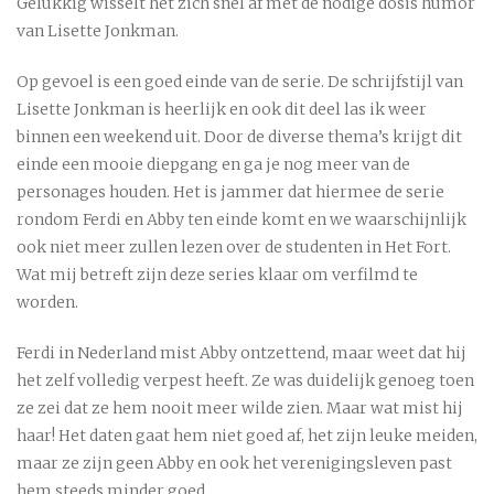
Gelukkig wisselt het zich snel af met de nodige dosis humor
van Lisette Jonkman.
Op gevoel is een goed einde van de serie. De schrijfstijl van
Lisette Jonkman is heerlijk en ook dit deel las ik weer
binnen een weekend uit. Door de diverse thema’s krijgt dit
einde een mooie diepgang en ga je nog meer van de
personages houden. Het is jammer dat hiermee de serie
rondom Ferdi en Abby ten einde komt en we waarschijnlijk
ook niet meer zullen lezen over de studenten in Het Fort.
Wat mij betreft zijn deze series klaar om verfilmd te
worden.
Ferdi in Nederland mist Abby ontzettend, maar weet dat hij
het zelf volledig verpest heeft. Ze was duidelijk genoeg toen
ze zei dat ze hem nooit meer wilde zien. Maar wat mist hij
haar! Het daten gaat hem niet goed af, het zijn leuke meiden,
maar ze zijn geen Abby en ook het verenigingsleven past
hem steeds minder goed.