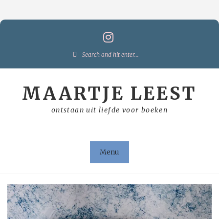
Skip
to
content
Search
for:
MAARTJE LEEST
ontstaan uit liefde voor boeken
Menu