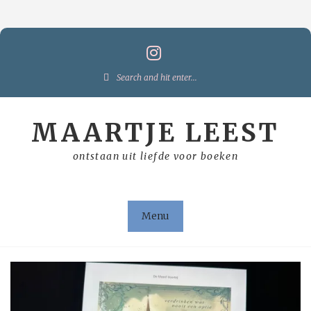
Skip
to
content
Search
for:
MAARTJE LEEST
ontstaan uit liefde voor boeken
Menu