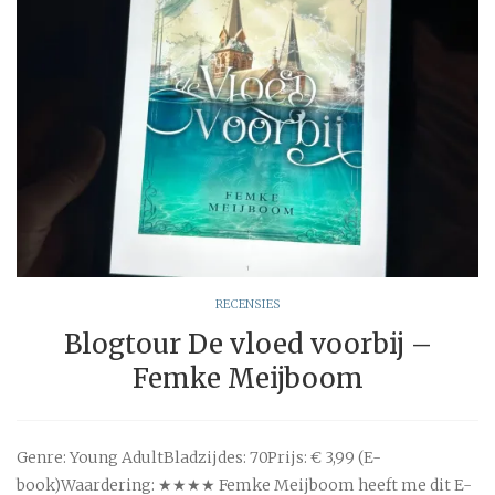
RECENSIES
Blogtour De vloed voorbij –
Femke Meijboom
Genre: Young AdultBladzijdes: 70Prijs: € 3,99 (E-
book)Waardering: ★★★★ Femke Meijboom heeft me dit E-