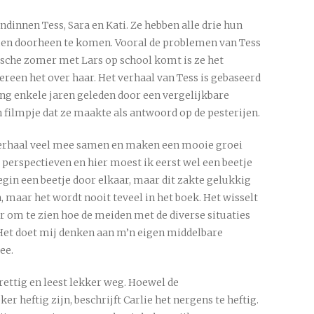
ndinnen Tess, Sara en Kati. Ze hebben alle drie hun
en doorheen te komen. Vooral de problemen van Tess
tische zomer met Lars op school komt is ze het
ereen het over haar. Het verhaal van Tess is gebaseerd
ing enkele jaren geleden door een vergelijkbare
n filmpje dat ze maakte als antwoord op de pesterijen.
rhaal veel mee samen en maken een mooie groei
e perspectieven en hier moest ik eerst wel een beetje
gin een beetje door elkaar, maar dit zakte gelukkig
, maar het wordt nooit teveel in het boek. Het wisselt
er om te zien hoe de meiden met de diverse situaties
 Het doet mij denken aan m’n eigen middelbare
ee.
prettig en leest lekker weg. Hoewel de
 heftig zijn, beschrijft Carlie het nergens te heftig.