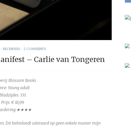
•
RECENSIES
•
2 COMMENTS
anifest – Carlie van Tongeren
verij: Blossom Books
nre: Young adult
Bladzijdes:
331
Prijs: € 18,99
ardering:★★★★
en. Dit beïnvloedt uiteraard op geen enkele manier mijn