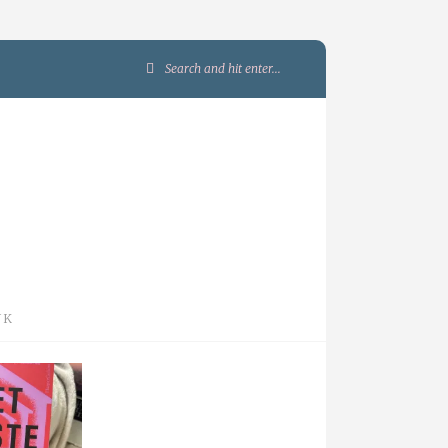
Search
for:
JK