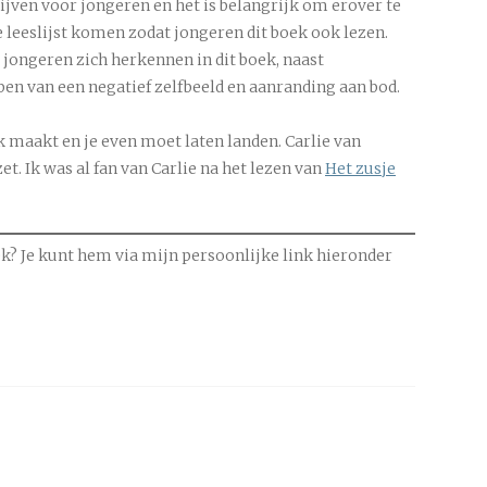
ijven voor jongeren en het is belangrijk om erover te
e leeslijst komen zodat jongeren dit boek ook lezen.
 jongeren zich herkennen in dit boek, naast
n van een negatief zelfbeeld en aanranding aan bod.
k maakt en je even moet laten landen. Carlie van
. Ik was al fan van Carlie na het lezen van
Het zusje
k? Je kunt hem via mijn persoonlijke link hieronder