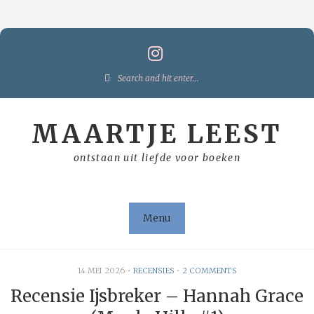
Skip
to
content
Search
for:
MAARTJE LEEST
ontstaan uit liefde voor boeken
Menu
14 MEI 2026
•
RECENSIES
•
2 COMMENTS
Recensie Ijsbreker – Hannah Grace