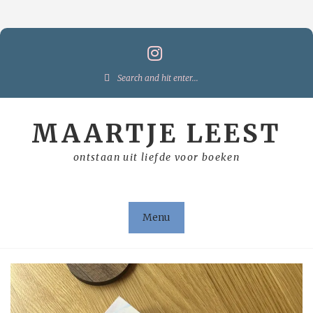
Skip
to
content
Search
for:
MAARTJE LEEST
ontstaan uit liefde voor boeken
Menu