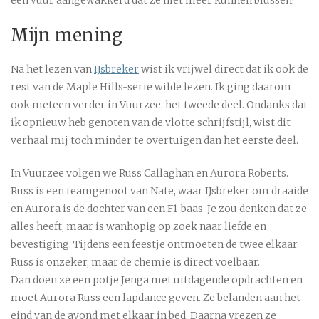
een vuur aangewakkerd dat ze niet meer kunnen blussen?
Mijn mening
Na het lezen van
IJsbreker
wist ik vrijwel direct dat ik ook de
rest van de Maple Hills-serie wilde lezen. Ik ging daarom
ook meteen verder in Vuurzee, het tweede deel. Ondanks dat
ik opnieuw heb genoten van de vlotte schrijfstijl, wist dit
verhaal mij toch minder te overtuigen dan het eerste deel.
In Vuurzee volgen we Russ Callaghan en Aurora Roberts.
Russ is een teamgenoot van Nate, waar IJsbreker om draaide
en Aurora is de dochter van een F1-baas. Je zou denken dat ze
alles heeft, maar is wanhopig op zoek naar liefde en
bevestiging. Tijdens een feestje ontmoeten de twee elkaar.
Russ is onzeker, maar de chemie is direct voelbaar.
Dan doen ze een potje Jenga met uitdagende opdrachten en
moet Aurora Russ een lapdance geven. Ze belanden aan het
eind van de avond met elkaar in bed. Daarna vrezen ze