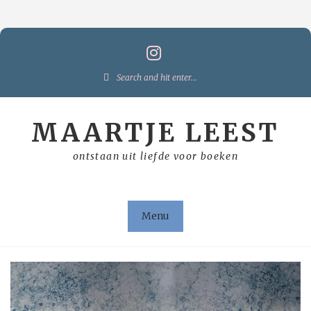
Skip
to
content
Search
for:
MAARTJE LEEST
ontstaan uit liefde voor boeken
Menu