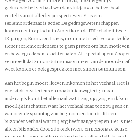
We volgen vooral Emma en Travis, maar eigenlijk
gedurende het verhaal worden stukjes van het verhaal
vertelt vanuit allerlei perspectieven. Er is een
seriemoordenaar is actief. De gedragswetenschappen
komen net in optocht in Amerika en de FBI schakelt twee
18-jarigen, Emma en Travis, in om met reeds veroordeelde
tiener seriemoordenaars te gaan praten om hun motieven
en beweegredenen te achterhalen. Als special agent Cooper
vermoedt dat Simon Gutmunsson meer van de moorden af
weet komen er ook gesprekken met Simon Gutmunsson.
Aan het begin moest ik even inkomen in het verhaal. Het is
enerzijds mysterieus en maakt nieuwsgierig, maar
anderzijds komt het allemaal wat traag op gang en ik kon
moeilijk inschatten waar het verhaal naar toe zou gaan en
wanneer de spanning zou beginnen en toch is dit een
bijzonder verhaal wat mij erg heeft aangegrepen. Het is niet
alleen bijzonder door zijn onderwerp en personage keuze,
maar ook vanuit welke richting het wordt vertelt. Je leest