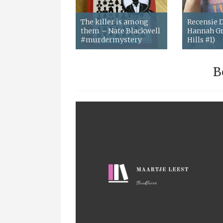
The killer is among
Recensie
them – Nate Blackwell
Hannah Gr
#murdermystery
Hills #1)
B