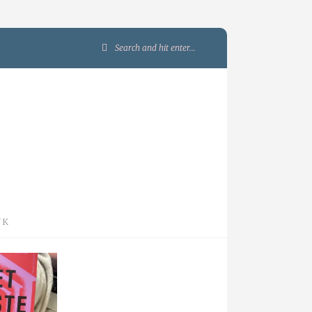
Search
for:
JK