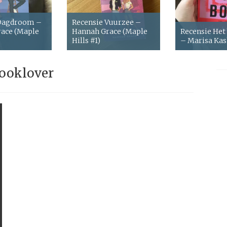
 Dagdroom –
Recensie Vuurzee –
ace (Maple
Hannah Grace (Maple
Recensie Het
Hills #1)
– Marisa Ka
ooklover