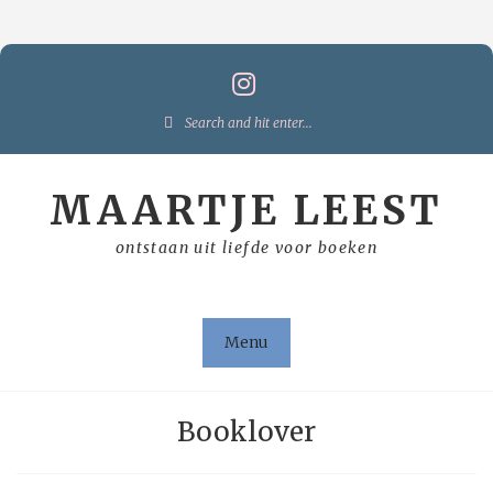
Skip
to
content
Search
for:
MAARTJE LEEST
ontstaan uit liefde voor boeken
Menu
Booklover