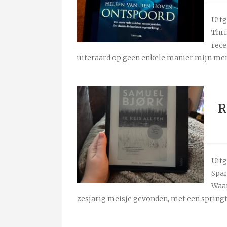
Uitg
Thri
rece
uiteraard op geen enkele manier mijn meni
R
Uitg
Span
Waar
zesjarig meisje gevonden, met een spring