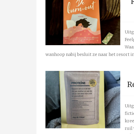
Uitg
Feel
Waar
wanhoop nabij besluit ze naar het resort i
R
Uitg
fict
kree
ruil