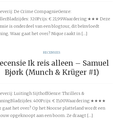
everij: De Crime CompagnieGenre:
llerBladzijdes: 320Prijs: € 21,99Waardering:★★★ Deze
nsie is onderdeel van een blogtour, dit beïnvloedt
ng. Waar gaat het over? Nique raakt in […]
RECENSIES
ecensie Ik reis alleen – Samuel
Bjørk (Munch & Krüger #1)
everij: Luitingh SijthoffGenre: Thrillers &
ningBladzijdes: 400Prijs: € 15,00Waardering:★★★★
 gaat het over? Op het Noorse platteland wordt een
touw opgeknoopt aan een boom. Ze draagt […]