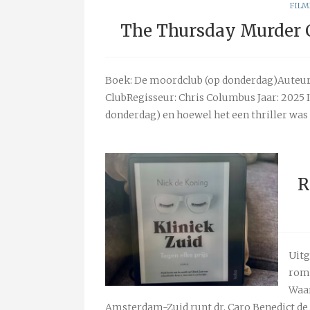
FILM
The Thursday Murder C
Boek: De moordclub (op donderdag)Auteur
ClubRegisseur: Chris Columbus Jaar: 2025 I
donderdag) en hoewel het een thriller was 
R
Uitg
roma
Waar
Amsterdam-Zuid runt dr. Caro Benedict de 