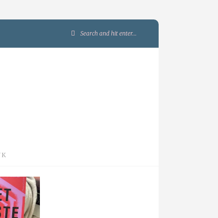
Search
for:
JK