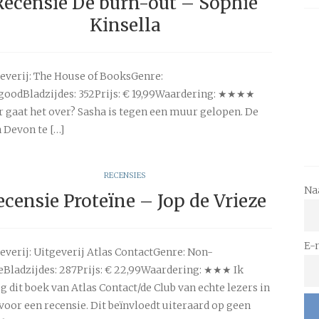
Recensie De burn-out – Sophie
Kinsella
everij: The House of BooksGenre:
goodBladzijdes: 352Prijs: € 19,99Waardering: ★★★★
 gaat het over? Sasha is tegen een muur gelopen. De
n Devon te […]
RECENSIES
Na
ecensie Proteïne – Jop de Vrieze
E-
everij: Uitgeverij Atlas ContactGenre: Non-
ieBladzijdes: 287Prijs: € 22,99Waardering: ★★★ Ik
g dit boek van Atlas Contact/de Club van echte lezers in
 voor een recensie. Dit beïnvloedt uiteraard op geen