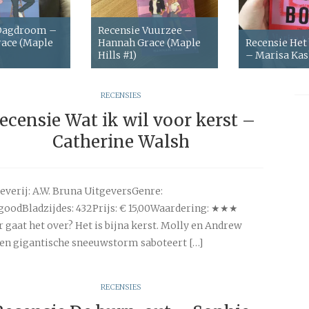
 Dagdroom –
Recensie Vuurzee –
ace (Maple
Hannah Grace (Maple
Recensie Het
Hills #1)
– Marisa Ka
RECENSIES
ecensie Wat ik wil voor kerst –
Catherine Walsh
everij: A.W. Bruna UitgeversGenre:
goodBladzijdes: 432Prijs: € 15,00Waardering: ★★★
 gaat het over? Het is bijna kerst. Molly en Andrew
 een gigantische sneeuwstorm saboteert […]
RECENSIES