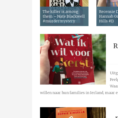
The killer is among
Recensie
them – Nate Blackwell
Hannah Gr
#murdermystery
Hills #1)
R
Uitg
Feel
Waar
willen naar hun families in Ierland, maar