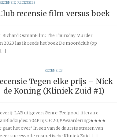
RECENSIE
,
RECENSIES
lub recensie film versus boek
: Richard OsmanFilm: The Thursday Murder
n 2023 las ik reeds het boek De moordclub (op
[…]
RECENSIES
ecensie Tegen elke prijs – Nick
de Koning (Kliniek Zuid #1)
everij: LAB uitgeversGenre: Feelgood, literaire
nBladzijdes: 304Prijs: € 20,99Waardering:★★★★
 gaat het over? In een van de duurste straten van
zeer succesvolle cosmetische Kliniek Zuid. […]