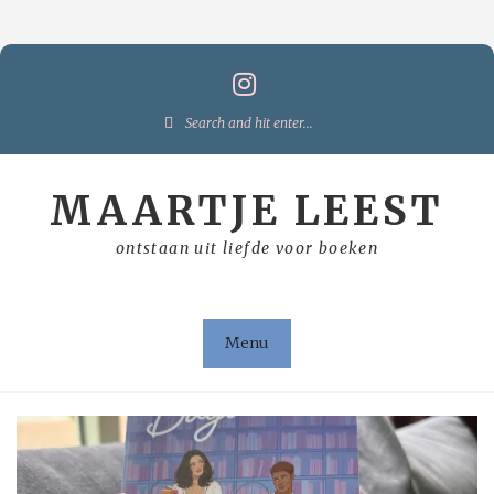
Skip
to
content
Search
for:
MAARTJE LEEST
ontstaan uit liefde voor boeken
Menu