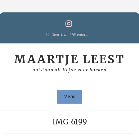
Skip
to
content
Search
for:
MAARTJE LEEST
ontstaan uit liefde voor boeken
Menu
IMG_6199