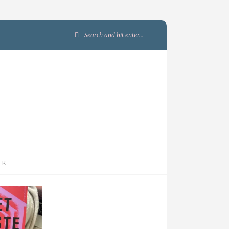
Search
for:
JK