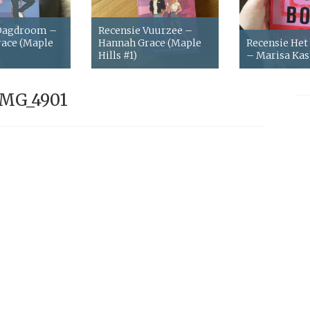
 Dagdroom –
Recensie Vuurzee –
ace (Maple
Hannah Grace (Maple
Recensie Het
Hills #1)
– Marisa Ka
IMG_4901