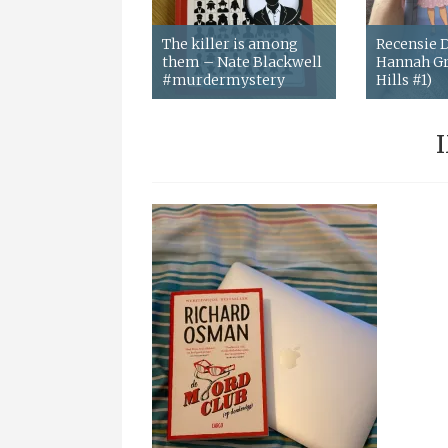
The killer is among
Recensie
them – Nate Blackwell
Hannah Gr
#murdermystery
Hills #1)