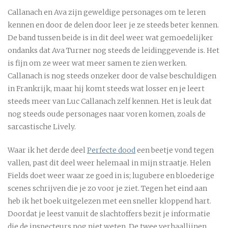
Callanach en Ava zijn geweldige personages om te leren
kennen en door de delen door leer je ze steeds beter kennen.
De band tussen beide is in dit deel weer wat gemoedelijker
ondanks dat Ava Turner nog steeds de leidinggevende is. Het
is fijn om ze weer wat meer samen te zien werken.
Callanach is nog steeds onzeker door de valse beschuldigen
in Frankrijk, maar hij komt steeds wat losser en je leert
steeds meer van Luc Callanach zelf kennen. Het is leuk dat
nog steeds oude personages naar voren komen, zoals de
sarcastische Lively.
Waar ik het derde deel
Perfecte dood
een beetje vond tegen
vallen, past dit deel weer helemaal in mijn straatje. Helen
Fields doet weer waar ze goed in is; lugubere en bloederige
scenes schrijven die je zo voor je ziet. Tegen het eind aan
heb ik het boek uitgelezen met een sneller kloppend hart.
Doordat je leest vanuit de slachtoffers bezit je informatie
die de inspecteurs nog niet weten. De twee verhaallijnen