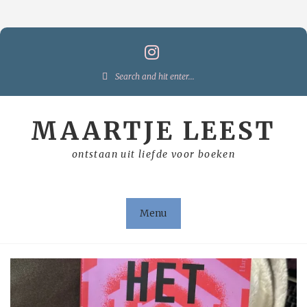
Skip
to
content
Search
for:
MAARTJE LEEST
ontstaan uit liefde voor boeken
Menu