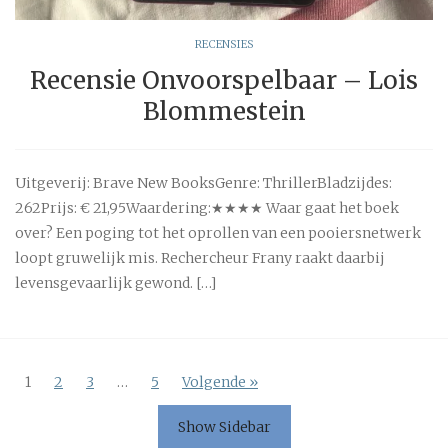
RECENSIES
Recensie Onvoorspelbaar – Lois
Blommestein
Uitgeverij: Brave New BooksGenre: ThrillerBladzijdes:
262Prijs: € 21,95Waardering:★★★★ Waar gaat het boek
over? Een poging tot het oprollen van een pooiersnetwerk
loopt gruwelijk mis. Rechercheur Frany raakt daarbij
levensgevaarlijk gewond. […]
1
2
3
…
5
Volgende »
Show Sidebar