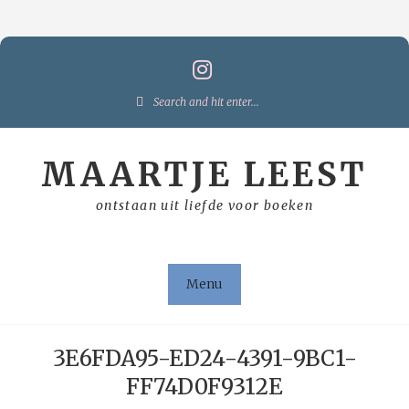
Skip
to
content
Search
for:
MAARTJE LEEST
ontstaan uit liefde voor boeken
Menu
3E6FDA95-ED24-4391-9BC1-
FF74D0F9312E