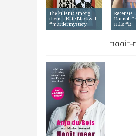
The killer is among
Recensie
them – Nate Blackwell
Hannah Gr
#murdermystery
Hills #1)
nooit-