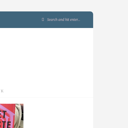
Search
for:
JK