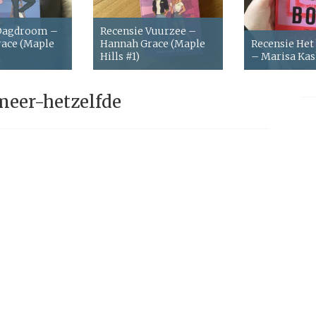
 Dagdroom –
Recensie Vuurzee –
ace (Maple
Hannah Grace (Maple
Recensie Het
Hills #1)
– Marisa Ka
meer-hetzelfde