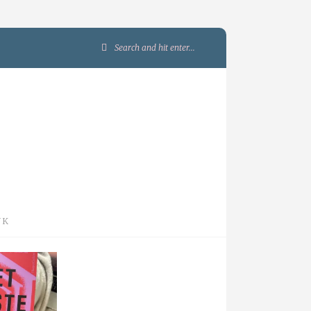
Search
for:
JK