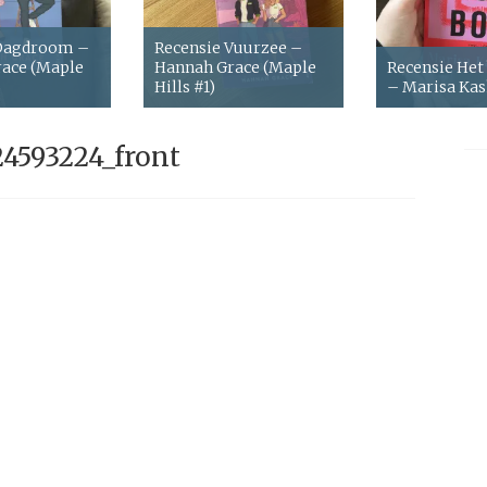
 Dagdroom –
Recensie Vuurzee –
ace (Maple
Hannah Grace (Maple
Recensie Het
Hills #1)
– Marisa Ka
4593224_front