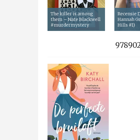
The killer is among
Recensie
them – Nate Blackwell
Hannah Gr
#murdermystery
Hills #1)
978902