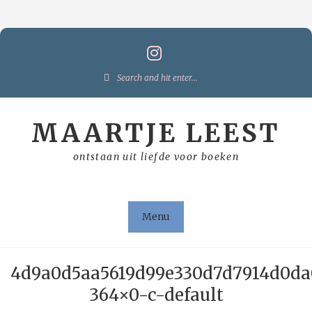
Skip
to
content
Search
for:
MAARTJE LEEST
ontstaan uit liefde voor boeken
Menu
4d9a0d5aa5619d99e330d7d7914d0da
364×0-c-default