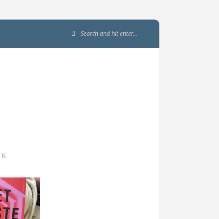
Search
for:
JK