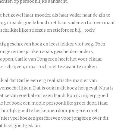
 wachten op persoonlijke aandacht.
t het zowel haar moeder als haar vader naar de zin te
ug, mist de goede band met haar vader en tot overmaat
schrikkelijke stiefzus en stiefbroer bij… toch?
tig geschreven boek en leest lekker vlot weg. Toch
jongeren besproken zoals gescheiden ouders,
happen. Carlie van Tongeren heeft het voor elkaar
e schrijven, maar toch niet te zwaar te maken.
ik al dat Carlie een erg realistische manier van
nsecht lijken. Dat is ook in dit boek het geval. Nina is
t ze van voetbal en lezen houdt kon ik mij erg goed
e het boek een mooie persoonlijke groei door. Haar
hijnlijk goed te herkennen door jongeren met
g niet veel boeken geschreven voor jongeren over dit
t heel goed gedaan.