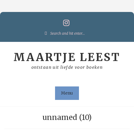
Skip
to
content
Search
for:
MAARTJE LEEST
ontstaan uit liefde voor boeken
Menu
unnamed (10)