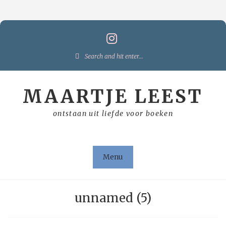
Skip
to
content
Search
for:
MAARTJE LEEST
ontstaan uit liefde voor boeken
Menu
unnamed (5)