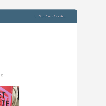
Search
for:
JK