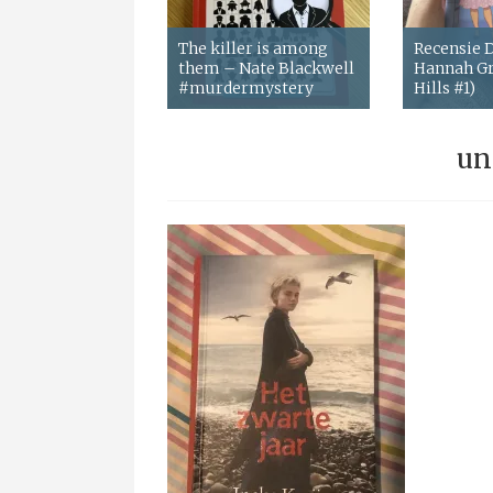
The killer is among
Recensie
them – Nate Blackwell
Hannah Gr
#murdermystery
Hills #1)
un