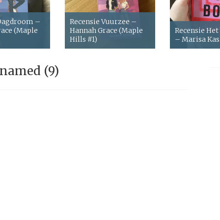
 Dagdroom –
Recensie Vuurzee –
ace (Maple
Hannah Grace (Maple
Recensie Het
Hills #1)
– Marisa Ka
named (9)