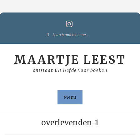
Skip
to
content
Search
for:
MAARTJE LEEST
ontstaan uit liefde voor boeken
Menu
overlevenden-1