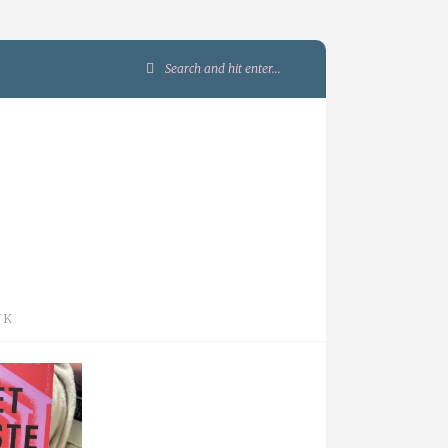
Search
for:
JK