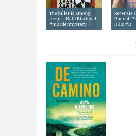
The killer is among
Recensie
them – Nate Blackwell
Hannah Gr
#murdermystery
Hills #1)