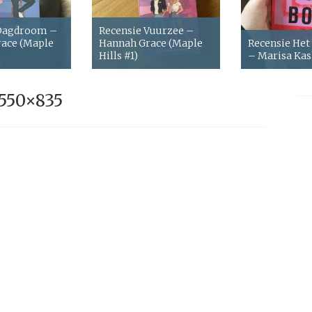
 Dagdroom –
Recensie Vuurzee –
ace (Maple
Hannah Grace (Maple
Recensie Het
Hills #1)
– Marisa Ka
550×835