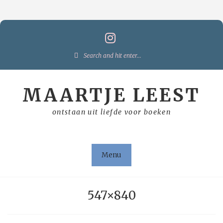
Skip
to
content
Search
for:
MAARTJE LEEST
ontstaan uit liefde voor boeken
Menu
547×840