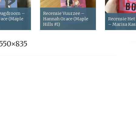
 Dagdroom –
Recensie Vuurzee –
ace (Maple
Hannah Grace (Maple
Recensie Het
Hills #1)
– Marisa Ka
550×835