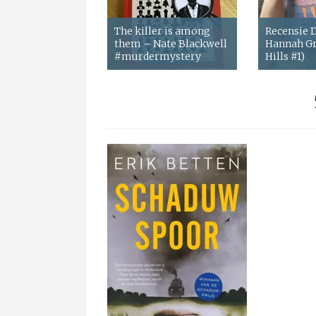
The killer is among
Recensie
them – Nate Blackwell
Hannah Gr
#murdermystery
Hills #1)