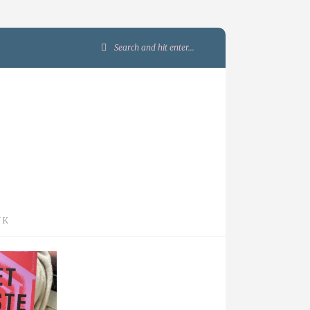
Search
for:
JK