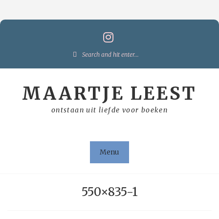
Skip
to
content
Search
for:
MAARTJE LEEST
ontstaan uit liefde voor boeken
Menu
550×835-1