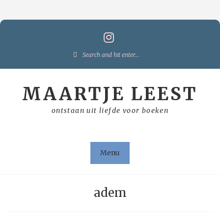
Skip
to
content
Search
for:
MAARTJE LEEST
ontstaan uit liefde voor boeken
Menu
adem