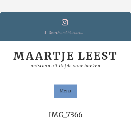
Skip
to
content
Search
for:
MAARTJE LEEST
ontstaan uit liefde voor boeken
Menu
IMG_7366