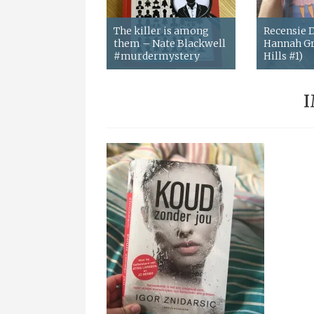
The killer is among
Recensie
them – Nate Blackwell
Hannah Gr
#murdermystery
Hills #1)
I