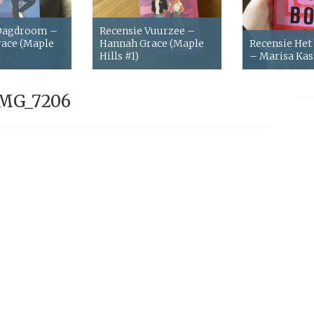
 Dagdroom –
Recensie Vuurzee –
ace (Maple
Hannah Grace (Maple
Recensie Het
Hills #1)
– Marisa Ka
MG_7206