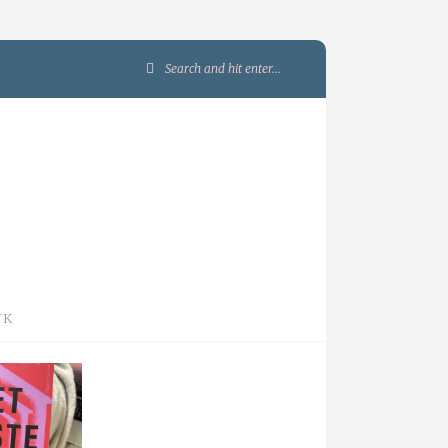
Search
for:
JK