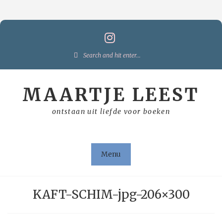
Skip
to
content
Search
for:
MAARTJE LEEST
ontstaan uit liefde voor boeken
Menu
KAFT-SCHIM-jpg-206×300