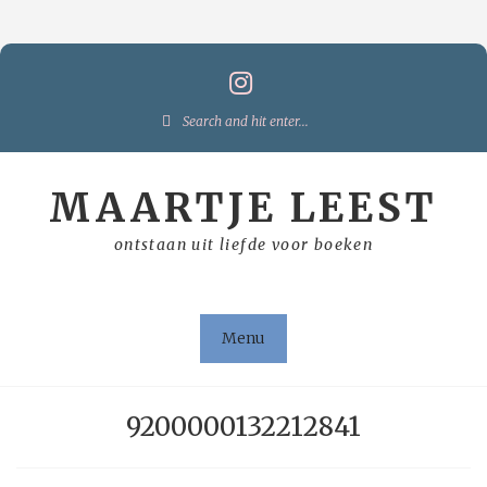
Skip
to
content
Search
for:
MAARTJE LEEST
ontstaan uit liefde voor boeken
Menu
9200000132212841