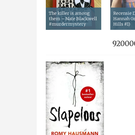
The killer is among
Recensie
them – Nate Blackwell
Hannah Gr
#murdermystery
Hills #1)
92000