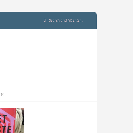
Search
for:
JK