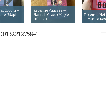
 Dagdroom –
Recensie Vuurzee –
ace (Maple
Hannah Grace (Maple
Recensie Het
Hills #1)
– Marisa Ka
00132212758-1