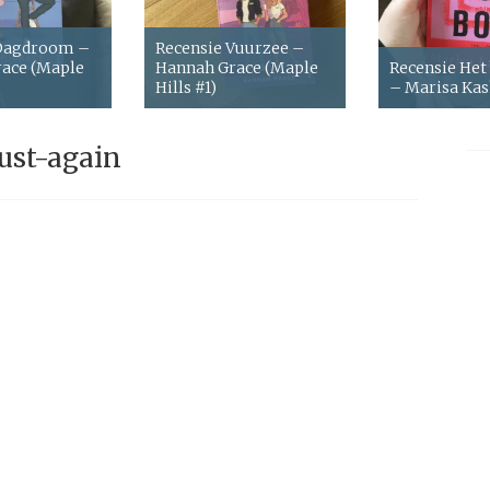
 Dagdroom –
Recensie Vuurzee –
ace (Maple
Hannah Grace (Maple
Recensie Het
Hills #1)
– Marisa Ka
rust-again