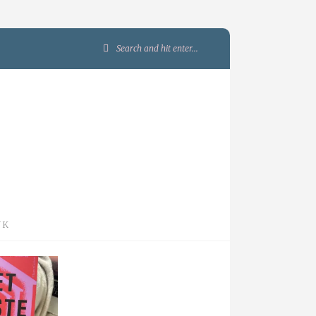
Search
for:
JK