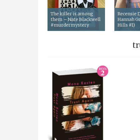
The killer is among
Recensie
them – Nate Blackwell
Hannah Gr
#murdermystery
Hills #1)
t