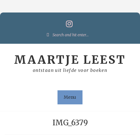
Skip
to
content
Search
for:
MAARTJE LEEST
ontstaan uit liefde voor boeken
Menu
IMG_6379