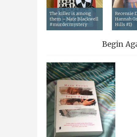
The killer is among
Recensie
them – Nate Blackwell
Hannah Gr
#murdermystery
Hills #1)
Begin Ag