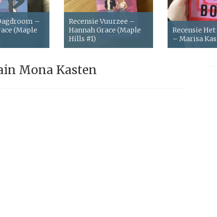
 Dagdroom –
Recensie Vuurzee –
ace (Maple
Hannah Grace (Maple
Recensie Het
Hills #1)
– Marisa Ka
ain Mona Kasten