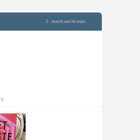
Search
for:
JK