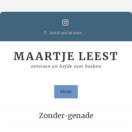
Skip
to
content
Search
for:
MAARTJE LEEST
ontstaan uit liefde voor boeken
Menu
Zonder-genade