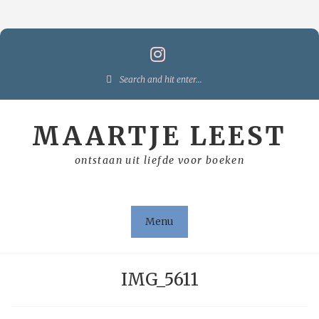
Skip
to
content
Search
for:
MAARTJE LEEST
ontstaan uit liefde voor boeken
Menu
IMG_5611