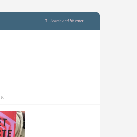
Search
for:
JK