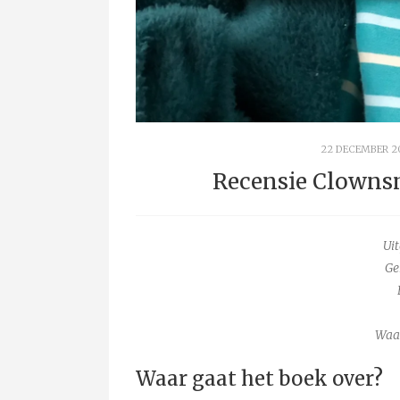
22 DECEMBER 2
Recensie Clownsn
Uit
Ge
Waa
Waar gaat het boek over?