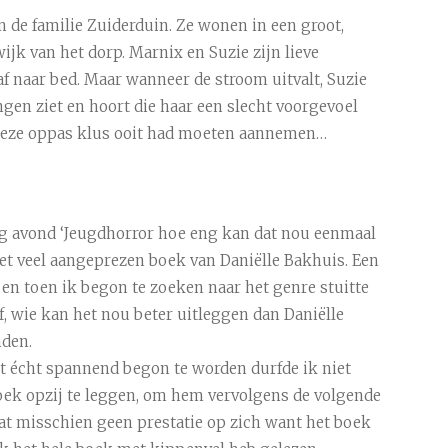
n de familie Zuiderduin. Ze wonen in een groot,
wijk van het dorp. Marnix en Suzie zijn lieve
af naar bed. Maar wanneer de stroom uitvalt, Suzie
gen ziet en hoort die haar een slecht voorgevoel
ze deze oppas klus ooit had moeten aannemen…
g avond ‘Jeugdhorror hoe eng kan dat nou eenmaal
et veel aangeprezen boek van Daniëlle Bakhuis. Een
en toen ik begon te zoeken naar het genre stuitte
lf, wie kan het nou beter uitleggen dan Daniëlle
nden.
et écht spannend begon te worden durfde ik niet
boek opzij te leggen, om hem vervolgens de volgende
 dat misschien geen prestatie op zich want het boek