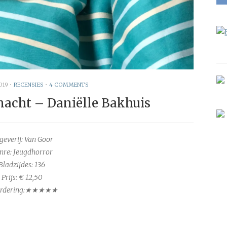
019
•
RECENSIES
•
4 COMMENTS
acht – Daniëlle Bakhuis
geverij: Van Goor
nre: Jeugdhorror
Bladzijdes: 136
Prijs: € 12,50
rdering:★★★★★