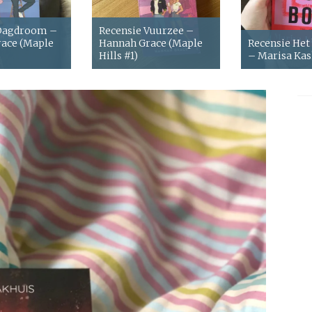
 Dagdroom –
Recensie Vuurzee –
ace (Maple
Hannah Grace (Maple
Recensie Het
Hills #1)
– Marisa Ka