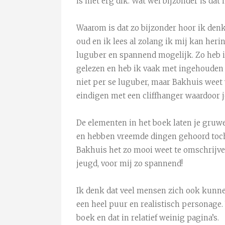
is niet erg dik. Wat wel bijzonder is da
Waarom is dat zo bijzonder hoor ik denke
oud en ik lees al zolang ik mij kan herin
luguber en spannend mogelijk. Zo heb i
gelezen en heb ik vaak met ingehouden 
niet per se luguber, maar Bakhuis weet
eindigen met een cliffhanger waardoor j
De elementen in het boek laten je gruwe
en hebben vreemde dingen gehoord toch?
Bakhuis het zo mooi weet te omschrijven
jeugd, voor mij zo spannend!
Ik denk dat veel mensen zich ook kunnen
een heel puur en realistisch personage. 
boek en dat in relatief weinig pagina’s.