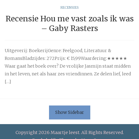
RECENSIES
Recensie Hou me vast zoals ik was
– Gaby Rasters
Uitgeverij: BoekerijGenre: Feelgood, Literatuur &
RomansBladzijdes: 272Prijs: € 15,99Waardering:★★★★★
Waar gaat het boek over? De vrolijke Jasmijn staat midden
in het leven, net als haar zes vriendinnen. Ze delen lief, leed
[…]
Show Sidebar
Copyright 2026 Maartje leest. All Rights Reserved.