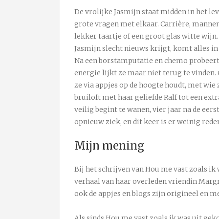
De vrolijke Jasmijn staat midden in het leve
grote vragen met elkaar. Carrière, mannen
lekker taartje of een groot glas witte wij
Jasmijn slecht nieuws krijgt, komt alles in 
Na een borstamputatie en chemo probeert 
energie lijkt ze maar niet terug te vinden.
ze via appjes op de hoogte houdt, met wie z
bruiloft met haar geliefde Ralf tot een ext
veilig begint te wanen, vier jaar na de eers
opnieuw ziek, en dit keer is er weinig red
Mijn mening
Bij het schrijven van Hou me vast zoals ik 
verhaal van haar overleden vriendin Margri
ook de appjes en blogs zijn origineel en 
Als sinds Hou me vast zoals ik was uit geko