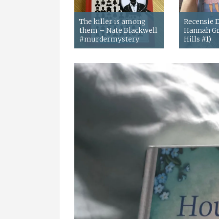
The killer is among
Recensie
them – Nate Blackwell
Hannah Gr
#murdermystery
Hills #1)