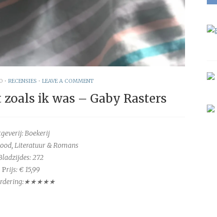
0
•
RECENSIES
•
LEAVE A COMMENT
 zoals ik was – Gaby Rasters
tgeverij: Boekerij
good, Literatuur & Romans
Bladzijdes: 272
P
rijs: € 15,99
rdering:★★★★★