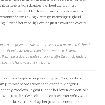
 ik de ziekte borstkanker van heel dicht bij heb
den tegen die ziekte. Hou me vast zoals ik was wordt
niet vanuit de omgeving wat mijn nieuwsgierigheid
ing. Ik vind het moeilijk om de juiste woorden over te
ng ben om je kwijt te raken. Er is zoveel wat we niet in de hand
t ontzettend boos om worden. Vooral wanneer ik jouw
n ik kan niets doen, behalve er voor je zijn. En aan de andere
 hou ik je hand vast en ben ik bij je.’
it een hele lange betoog te schrijven. Gaby Rasters
nwijs mooie betoog voor haar vriendin Margriet.
er aan gevoelens. Je gaat tijdens het lezen van een lach
r over. Juist die afwisseling in een boek met zo’n zwaar
laat die brok in je keel op het juiste moment iets