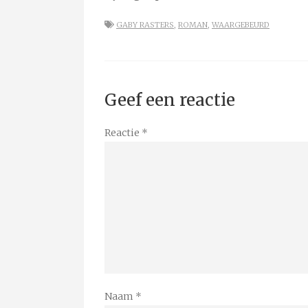
GABY RASTERS
,
ROMAN
,
WAARGEBEURD
Geef een reactie
Reactie
*
Naam
*