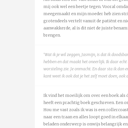
mij ook wel een beetje tegen. Vooral omdat
meegemaakt en mijn moeder heb zien strij
grotendeels vertelt vanuit de patiënt en 
aanwakkerde, al is dit niet de juiste benam
brengen.
‘Wat ik je wil zeggen, Jasmijn, is dat ik doodsba
hebben en dat maakt het oneerlijk. Ik daar ech
worsteling zie. Je onmacht. En daar sta ik dan e
kant weet ik ook dat je het zelf moet doen, ook al
Ik vind het moeilijk om over een boek als d
heeft een prachtig boek geschreven. Een o
Hou me vast zoals ik was is een rollercoast
naar een traan en alles loopt goed in elkaa
beladen onderwerp is onwijs belangrijk en 