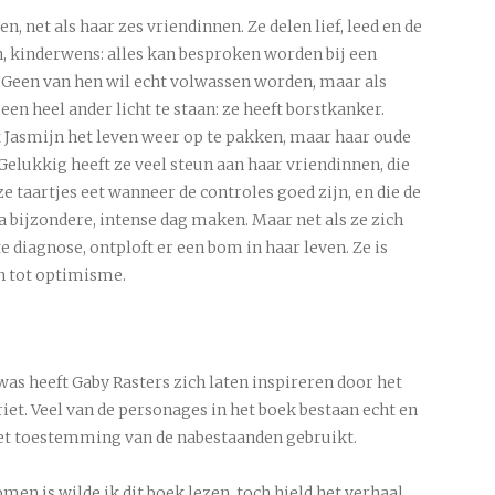
n, net als haar zes vriendinnen. Ze delen lief, leed en de
, kinderwens: alles kan besproken worden bij een
n. Geen van hen wil echt volwassen worden, maar als
een heel ander licht te staan: ze heeft borstkanker.
Jasmijn het leven weer op te pakken, maar haar oude
 Gelukkig heeft ze veel steun aan haar vriendinnen, die
e taartjes eet wanneer de controles goed zijn, en die de
ra bijzondere, intense dag maken. Maar net als ze zich
te diagnose, ontploft er een bom in haar leven. Ze is
en tot optimisme.
was heeft Gaby Rasters zich laten inspireren door het
et. Veel van de personages in het boek bestaan echt en
met toestemming van de nabestaanden gebruikt.
men is wilde ik dit boek lezen, toch hield het verhaal