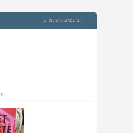
Search
for:
JK