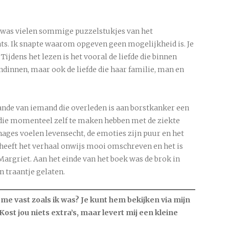
k was vielen sommige puzzelstukjes van het
ts. Ik snapte waarom opgeven geen mogelijkheid is. Je
 Tijdens het lezen is het vooral de liefde die binnen
ndinnen, maar ook de liefde die haar familie, man en
ande van iemand die overleden is aan borstkanker een
die momenteel zelf te maken hebben met de ziekte
nages voelen levensecht, de emoties zijn puur en het
 heeft het verhaal onwijs mooi omschreven en het is
argriet. Aan het einde van het boek was de brok in
n traantje gelaten.
e vast zoals ik was? Je kunt hem bekijken via mijn
. Kost jou niets extra’s, maar levert mij een kleine