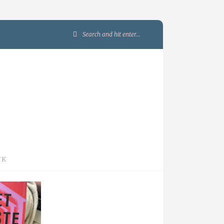
Search
for:
JK