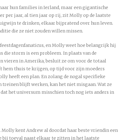
 naar hun families in Ierland, maar een gigantische
er jaar, al tien jaar op rij, zit Molly op de laatste
igwijn te drinken, elkaar bijpratend over hun leven.
ditie die ze niet zouden willen missen.
 feestdagenfanaticus, en Molly weet hoe belangrijk hij
us die storm is een probleem. In plaats van de
n vieren in Amerika, besluit ze om voor de totaal
t hem thuis te krijgen, op tijd voor zijn moeders
lly heeft een plan. En zolang de nogal specifieke
n treinen blijft werken, kan het niet misgaan. Wat ze
 is dat het universum misschien toch nog iets anders in
. Molly kent Andrew al doordat haar beste vriendin een
bij toeval naast elkaar te zitten in het laatste