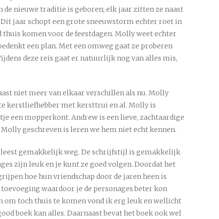
 de nieuwe traditie is geboren; elk jaar zitten ze naast
n. Dit jaar schopt een grote sneeuwstorm echter roet in
jd thuis komen voor de feestdagen. Molly weet echter
 bedenkt een plan. Met een omweg gaat ze proberen
ijdens deze reis gaat er natuurlijk nog van alles mis,
t niet meer van elkaar verschillen als nu. Molly
e kerstliefhebber met kersttrui en al. Molly is
tje een mopperkont. Andrew is een lieve, zachtaardige
 Molly geschreven is leren we hem niet echt kennen.
 leest gemakkelijk weg. De schrijfstijl is gemakkelijk
ages zijn leuk en je kunt ze goed volgen. Doordat het
grijpen hoe hun vriendschap door de jaren heen is
e toevoeging waardoor je de personages beter kon
n om toch thuis te komen vond ik erg leuk en wellicht
good boek kan alles. Daarnaast bevat het boek ook wel