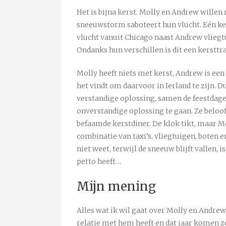
Het is bijna kerst. Molly en Andrew willen
sneeuwstorm saboteert hun vlucht. Eén keer p
vlucht vanuit Chicago naast Andrew vliegtu
Ondanks hun verschillen is dit een kersttra
Molly heeft niets met kerst, Andrew is een
het vindt om daarvoor in Ierland te zijn. D
verstandige oplossing, samen de feestdage
onverstandige oplossing te gaan. Ze beloof
befaamde kerstdiner. De klok tikt, maar Mo
combinatie van taxi’s, vliegtuigen, boten e
niet weet, terwijl de sneeuw blijft vallen,
petto heeft…
Mijn mening
Alles wat ik wil gaat over Molly en Andrew
relatie met hem heeft en dat jaar komen ze 