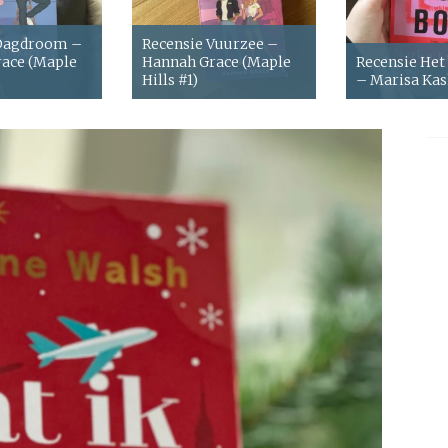
 Dagdroom –
Recensie Vuurzee –
ace (Maple
Hannah Grace (Maple
Recensie Het
Hills #1)
– Marisa Ka