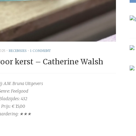
025
•
RECENSIES
•
1 COMMENT
voor kerst – Catherine Walsh
ij: A.W. Bruna Uitgevers
enre: Feelgood
Bladzijdes:
432
Prijs: €
15,00
ardering: ★★★