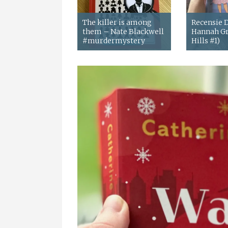
The killer is among
Recensie
them – Nate Blackwell
Hannah Gr
#murdermystery
Hills #1)