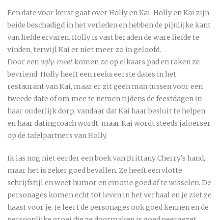
Een date voor kerst gaat over Holly en Kai. Holly en Kai zijn
beide beschadigd in het verleden en hebben de pijnlijke kant
van liefde ervaren. Holly is vast beraden de ware liefde te
vinden, terwijl Kai er niet meer zo in geloofd.
Door een
ugly-meet
komen ze op elkaars pad en raken ze
bevriend. Holly heeft een reeks eerste dates in het
restaurant van Kai, maar er zit geen man tussen voor een
tweede date of om mee te nemen tijdens de feestdagen in
haar ouderlijk dorp, vandaar dat Kai haar besluit te helpen
en haar datingcoach wordt, maar Kai wordt steeds jaloerser
op de tafelpartners van Holly.
Ik las nog niet eerder een boek van Brittany Cherry’s hand,
maar het is zeker goed bevallen. Ze heeft een vlotte
schrijfstijl en weet humor en emotie goed af te wisselen. De
personages komen echt tot leven in het verhaal en je ziet ze
haast voor je. Je leert de personages ook goed kennen en de
persoonlijke groei die ze doormaken is goed neergezet.